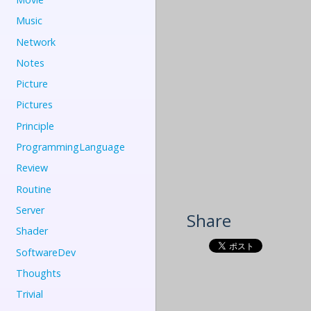
Music
Network
Notes
Picture
Pictures
Principle
ProgrammingLanguage
Review
Routine
Server
Share
Shader
SoftwareDev
Thoughts
Trivial