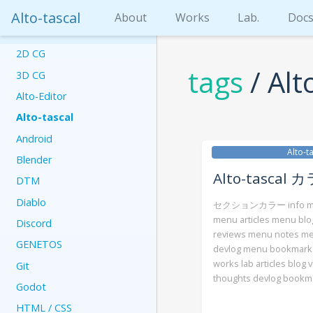
Alto-tascal
About
Works
Lab.
Doc
2D CG
tags
/ Alt
3D CG
Alto-Editor
Alto-tascal
Android
Alto-t
Blender
Alto-tascal 
DTM
Diablo
セクションカラー info men
menu articles menu bl
Discord
reviews menu notes m
GENETOS
devlog menu bookmar
works lab articles blog 
Git
thoughts devlog book
Godot
HTML / CSS