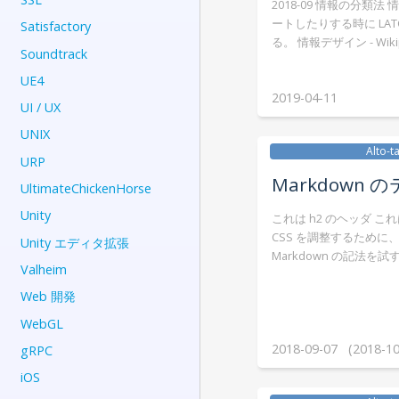
2018-09 情報の分類
ートしたりする時に LAT
Satisfactory
る。 情報デザイン - Wikipe
Soundtrack
UE4
2019-04-11
UI / UX
UNIX
Alto-t
URP
Markdown 
UltimateChickenHorse
Unity
これは h2 のヘッダ 
CSS を調整するために
Unity エディタ拡張
Markdown の記法を試
Valheim
Web 開発
WebGL
2018-09-07 (2018-10
gRPC
iOS