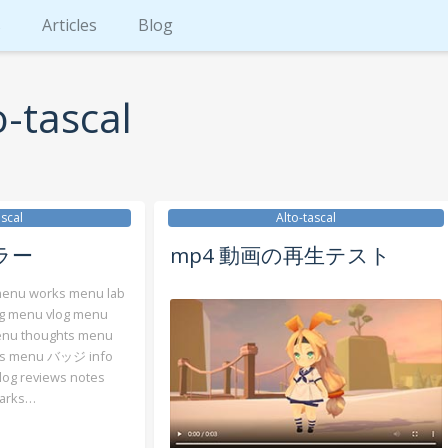
s
Articles
Blog
o-tascal
ascal
Alto-tascal
カラー
mp4 動画の再生テスト
u works menu lab
og menu vlog menu
enu thoughts menu
ks menu バッジ info
vlog reviews notes
marks…