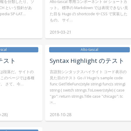
法 情報を分類したり、ソ
Alto-tascal 専用コンポーネント or ショートカ
CH という指針があ
ット。 標準の Markdown では表現できない見
dia SP-LAT…
た目を Hugo の shortcode や CSS で実装した
もの。 サイ…
2019-03-21
ascal
Alto-tascal
のテスト
Syntax Highlight のテスト
これは段落だ。サイトの
言語別シンタックスハイライト コード表示の
、このページでは各種
見た目のテスト Go // Hugo's sample code
す。 さて、今…
func GetTitleFunc(style string) func(s string)
string { switch strings.ToLower(style) { case
"go": return strings.Title case "chicago": tc
:=…
-28)
2018-10-28