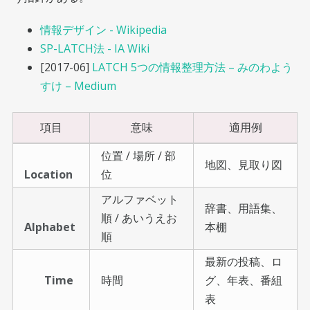
情報デザイン - Wikipedia
SP-LATCH法 - IA Wiki
[2017-06]
LATCH 5つの情報整理方法 – みのわよう
すけ – Medium
項目
意味
適用例
位置 / 場所 / 部
地図、見取り図
Location
位
アルファベット
辞書、用語集、
順 / あいうえお
Alphabet
本棚
順
最新の投稿、ロ
Time
時間
グ、年表、番組
表