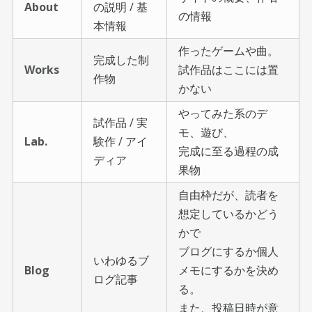
About
の説明 / 基
の情報
本情報
作ったゲームや曲。
完成した制
Works
試作品はここには置
作物
かない
やってみた系のデ
試作品 / 実
モ、遊び、
Lab.
験作 / アイ
完成に至る過程の成
ディア
果物
自由枠だが、読者を
想定しているかどう
かで
ブログにするか個人
いわゆるブ
Blog
メモにするかを決め
ログ記事
る。
また、投稿日時が意