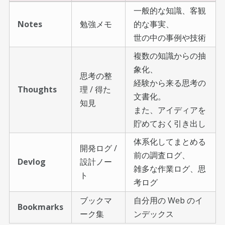
一般的な知識、客観
Notes
勉強メモ
的な事実、
世の中の事例や技術
複数の知識からの抽
象化、
思考の整
経験から来る思考の
Thoughts
理 / 得た
文書化。
知見
また、アイディアを
貯めておく引き出し
体系化してまとめる
開発ログ /
前の調査ログ、
Devlog
設計ノー
雑多な作業ログ、思
ト
考ログ
ブックマ
自分用の Web のイ
Bookmarks
ーク集
ンデックス