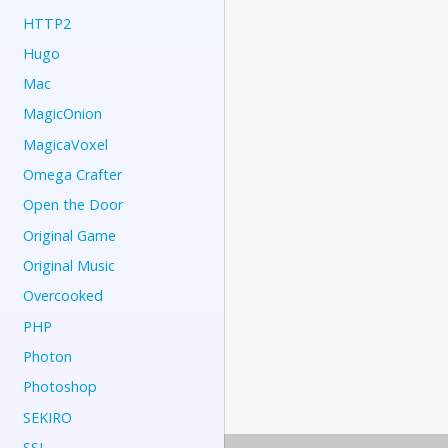
HTTP2
Hugo
Mac
MagicOnion
MagicaVoxel
Omega Crafter
Open the Door
Original Game
Original Music
Overcooked
PHP
Photon
Photoshop
SEKIRO
SSL