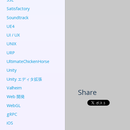
Satisfactory
Soundtrack
UE4
UI / UX
UNIX
URP
UltimateChickenHorse
Unity
Unity エディタ拡張
Valheim
Share
Web 開発
WebGL
gRPC
iOS