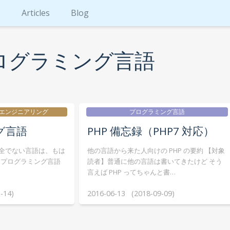
s
Articles
Blog
プログラミング言語
 エンジニアリング
プログラミング言語
グ言語
PHP 備忘録（PHP7 対応）
ll安全でない言語は、もは
他の言語から来た人向けの PHP の要約 【対象
ta プログラミング言語
読者】普通に他の言語は書いてきたけど そう
言えば PHP ってちゃんと書…
-14)
2016-06-13 (2018-09-09)