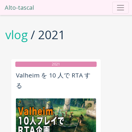
Alto-tascal
vlog
/ 2021
2021
Valheim を 10 人で RTA す
る